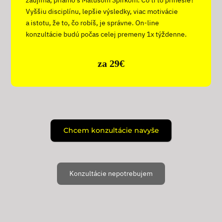
zaujíma, priamo s Matúšom Špirkom. Čo ti to prinesie?
Vyššiu disciplínu, lepšie výsledky, viac motivácie
a istotu, že to, čo robíš, je správne. On-line
konzultácie budú počas celej premeny 1x týždenne.
za 29€
Chcem konzultácie navyše
Konzultácie nepotrebujem