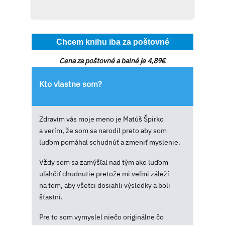
Chcem knihu iba za poštovné
Cena za poštovné a balné je 4,89€
Kto vlastne som?
Zdravím vás moje meno je Matúš Špirko
a verím, že som sa narodil preto aby som
ľuďom pomáhal schudnúť a zmeniť myslenie.
Vždy som sa zamýšľal nad tým ako ľuďom
uľahčiť chudnutie pretože mi veľmi záleží
na tom, aby všetci dosiahli výsledky a boli
šťastní.
Pre to som vymyslel niečo originálne čo