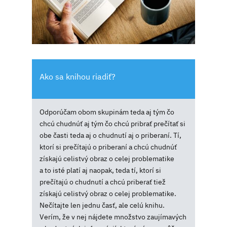
Ako sa knihou riadiť?
Odporúčam obom skupinám teda aj tým čo
chcú chudnúť aj tým čo chcú pribrať prečítať si
obe časti teda aj o chudnutí aj o priberaní. Tí,
ktorí si prečítajú o priberaní a chcú chudnúť
získajú celistvý obraz o celej problematike
a to isté platí aj naopak, teda tí, ktorí si
prečítajú o chudnutí a chcú priberať tiež
získajú celistvý obraz o celej problematike.
Nečítajte len jednu časť, ale celú knihu.
Verím, že v nej nájdete množstvo zaujímavých