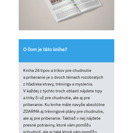
O čom je táto kniha?
Kniha 24 tipov a trikov pre chudnutie
a priberanie je o dvoch témach rozobratých
z hľadiska stravy, tréningu a myslenia.
V každej z týchto troch oblastí nájdete tipy
a triky či už pre chudnutie, ale aj pre
priberanie. Ku knihe máte navyše absolútne
ZDARMA aj tréningové plány pre chudnutie,
ale aj pre priberanie. Taktiež v nej nájdete
presné potraviny, ktoré vám pomôžu
schudnúť, ale aj také ktoré vám pomôžu