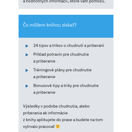
a hodnotných informácií, ktoré vám pomôžu.
Čo môžem knihou získať?
24 tipov a trikov o chudnutí a priberaní
Príklad potravín pre chudnutie
a priberanie
Tréningové plány pre chudnutie
a priberanie
Bonusové tipy a triky pre chudnutie
a priberanie
Výsledky v podobe chudnutia, alebo
priberania ak informácie
z knihy aplikujete do praxe a budete na tom
vytrvalo pracovať