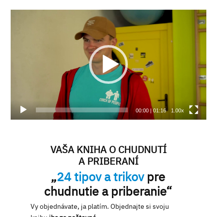
Video
prehrávač
00:00
|
01:16
1.00x
VAŠA KNIHA O CHUDNUTÍ
A PRIBERANÍ
„
24 tipov a trikov
pre
chudnutie a priberanie“
Vy objednávate, ja platím. Objednajte si svoju