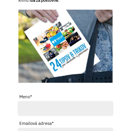
knihu
iba za poštovné
.
Meno*
Emailová adresa*