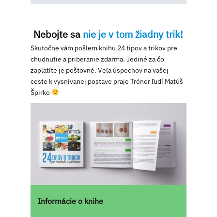
Nebojte sa
nie je v tom žiadny trik!
Skutočne vám pošlem knihu 24 tipov a trikov pre
chudnutie a priberanie zdarma. Jediné za čo
zaplatíte je poštovné. Veľa úspechov na vašej
ceste k vysnívanej postave praje Tréner ľudí Matúš
Špirko
Informácie o knihe