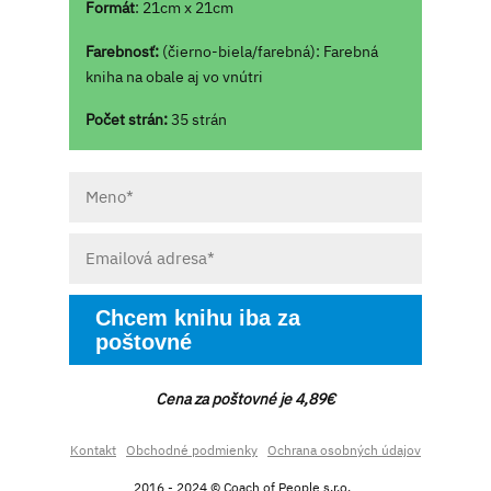
Formát
: 21cm x 21cm
Farebnosť:
(čierno-biela/farebná): Farebná
kniha na obale aj vo vnútri
Počet strán:
35 strán
Chcem knihu iba za
poštovné
Cena za poštovné je 4,89€
Kontakt
Obchodné podmienky
Ochrana osobných údajov
2016 - 2024 © Coach of People s.r.o.