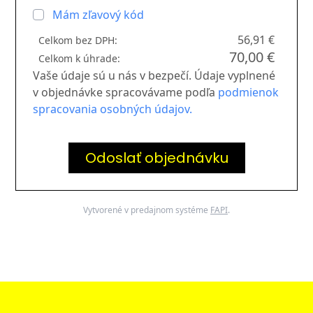
Mám zľavový kód
56,91 €
Celkom bez DPH:
70,00 €
Celkom k úhrade:
Vaše údaje sú u nás v bezpečí. Údaje vyplnené
v objednávke spracovávame podľa
podmienok
spracovania osobných údajov.
Odoslať objednávku
Vytvorené v predajnom systéme
FAPI
.