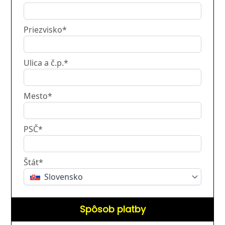
Priezvisko*
Ulica a č.p.*
Mesto*
PSČ*
Štát*
Slovensko
Spôsob platby