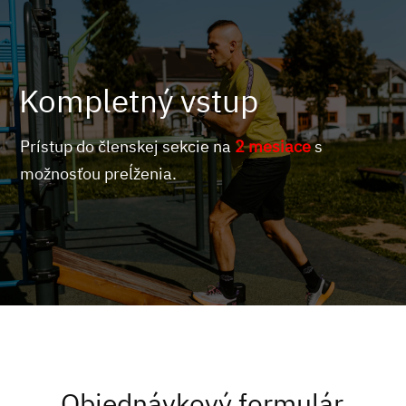
Kompletný vstup
Prístup do členskej sekcie na
2 mesiace
s
možnosťou preĺženia.
Objednávkový formulár