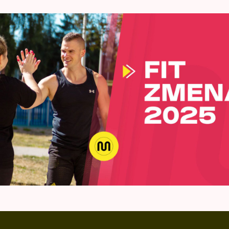
gistrácia do kvízu prebehla úspe
voj email bol odoslaný link na ktorom nájdeš celý kvíz. Veľa šťa