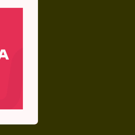
šne
stia!