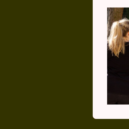
Re
Na t