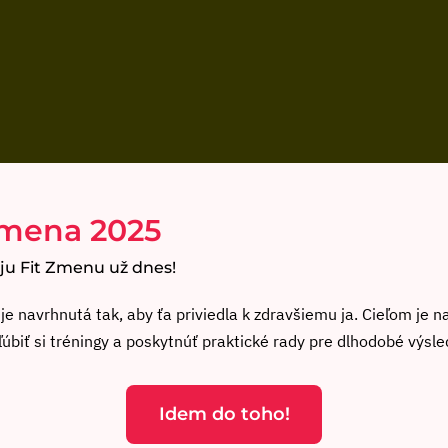
Zmena 2025
ju Fit Zmenu už dnes!
je navrhnutá tak, aby ťa priviedla k zdravšiemu ja. Cieľom je na
ľúbiť si tréningy a poskytnúť praktické rady pre dlhodobé výsle
Idem do toho!