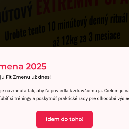
Zmena 2025
ju Fit Zmenu už dnes!
je navrhnutá tak, aby ťa priviedla k zdravšiemu ja. Cieľom je na
ľúbiť si tréningy a poskytnúť praktické rady pre dlhodobé výsle
Idem do toho!