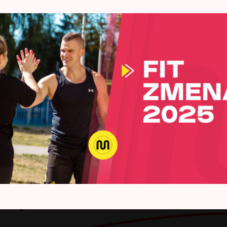
Je neskoro
Bohužiaľ nestihli ste sa zaregistrovať všas.