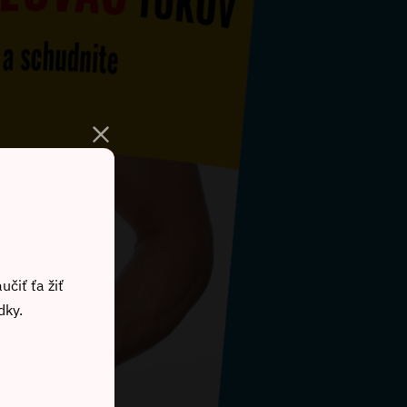
učiť ťa žiť
dky.