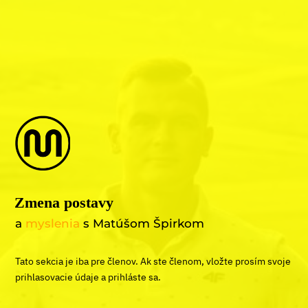
Zmena postavy
a
myslenia
s Matúšom Špirkom
Tato sekcia je iba pre členov. Ak ste členom, vložte prosím svoje
prihlasovacie údaje a prihláste sa.