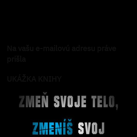
Na vašu e-mailovú adresu práve
prišla
UKÁŽKA KNIHY