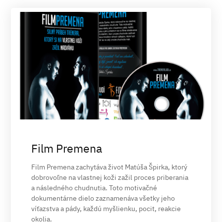
Film Premena
Film Premena zachytáva život Matúša Špirka, ktorý
dobrovoľne na vlastnej koži zažil proces priberania
a následného chudnutia. Toto motivačné
dokumentárne dielo zaznamenáva všetky jeho
víťazstva a pády, každú myšlienku, pocit, reakcie
okolia.