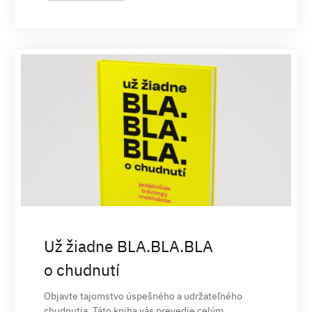
Už žiadne BLA.BLA.BLA
o chudnutí
Objavte tajomstvo úspešného a udržateľného
chudnutia. Táto kniha vás prevedie celým