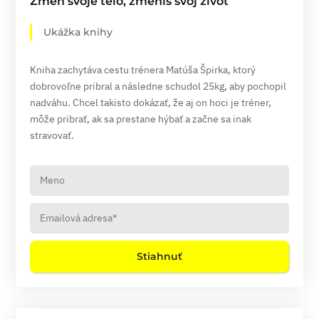
Zmeň svoje telo, zmeníš svoj život
Ukážka knihy
Kniha zachytáva cestu trénera Matúša Špirka, ktorý
dobrovoľne pribral a následne schudol 25kg, aby pochopil
nadváhu. Chcel takisto dokázať, že aj on hoci je tréner,
môže pribrať, ak sa prestane hýbať a začne sa inak
stravovať.
Stiahnuť