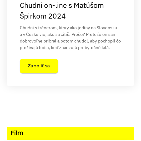
Chudni on-line s Matúšom
Špirkom 2024
Chudni s trénerom, ktorý ako jediný na Slovensku
a v Česku vie, ako sa cítiš. Prečo? Pretože on sám
dobrovoľne pribral a potom chudol, aby pochopil čo
prežívajú ľudia, keď zhadzujú prebytočné kilá.
Zapojiť sa
Film