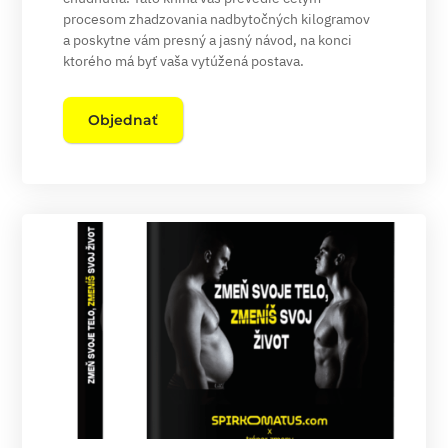
procesom zhadzovania nadbytočných kilogramov
a poskytne vám presný a jasný návod, na konci
ktorého má byť vaša vytúžená postava.
Objednať