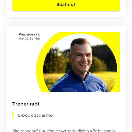
Stiahnuť
Tréner radí
E-book zadarmo
Ako schudnúť z brucha, zbavť sa sladkého a čo by som ja