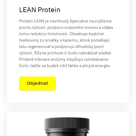
LEAN Protein
Proteín LEAN je navrhnutý špeciálne na zvýšenie
pocitu sýtosti, podporu svalového tonusu a vďaka
tomu redukciu hmotnosti. Obsahuje kvalitné
bielkoviny zo srvátky a kazeínu, ktoré pomáhajú
telu regenerovať a podporujú dlhodobý pocit
sýtosti. Rôzne príchute ti budú nahrádzať sladké.
Pridané tráviace enzýmy zlepšujú vstrebávanie
živín, takže sa budeš cítiť ľahko a plný/á energie.
Objednať