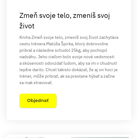
Zmeň svoje telo, zmeníš svoj
život
Kniha Zmeň svoje telo, zmeníš svoj život zachytáva
cestu trénera Matúša Špirka, ktorý dobrovoľne
pribral a následne schudol 25kg, aby pochopil
nadváhu. Jeho cieľom bolo svoje nové vedomosti
a skúsenosti odovzdať ľudom, aby sa im v chudnutí
lepšie darilo. Chcel takisto dokázať, že aj on hoci je
tréner, môže pribrať, ak sa prestane hýbať a začne
sa inak stravovať.
Objednať