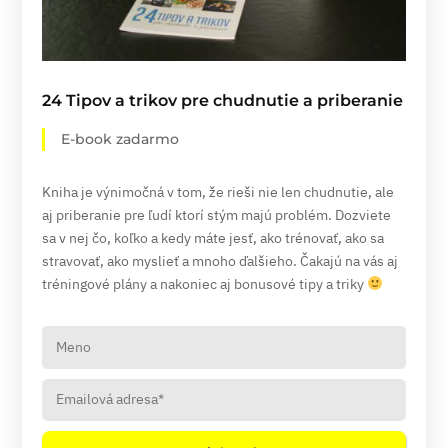
24 Tipov a trikov pre chudnutie a priberanie
E-book zadarmo
Kniha je výnimočná v tom, že rieši nie len chudnutie, ale
aj priberanie pre ľudí ktorí stým majú problém. Dozviete
sa v nej čo, koľko a kedy máte jesť, ako trénovať, ako sa
stravovať, ako myslieť a mnoho ďalšieho. Čakajú na vás aj
tréningové plány a nakoniec aj bonusové tipy a triky