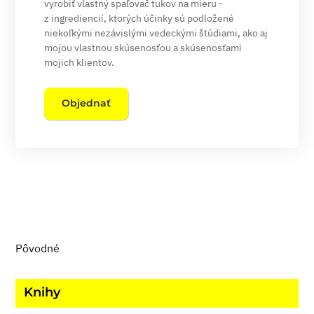
vyrobiť vlastný spaľovač tukov na mieru -
z ingrediencií, ktorých účinky sú podložené
niekoľkými nezávislými vedeckými štúdiami, ako aj
mojou vlastnou skúsenosťou a skúsenosťami
mojich klientov.
Objednať
Pôvodné
Knihy