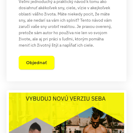
Veľmi jednoduchý a praktický návod k tomu ako
dosiahnuť akékoľvek sny, ciele, vízie v akejkoľvek
oblasti vášho života. Máte niekedy pocit, že máte
sny, ale nedarí sa vám ich splniť? Tento návod vám
zaručí vaše sny urobiť realitou. Je praxou overený,
pretože sám autor ho používa nie len vo svojom
živote, ale aj pri práci s ľuďmi, ktorým pomáha
meniť ich životný štýl a napĺňať ich ciele.
Objednať