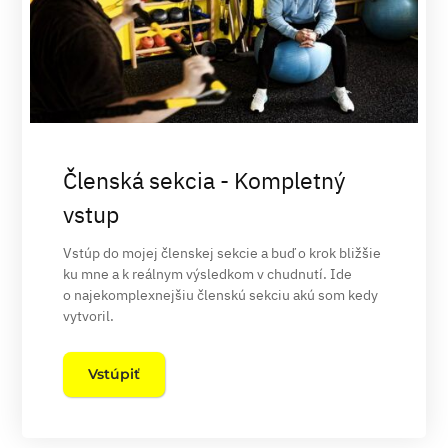
Členská sekcia - Kompletný
vstup
Vstúp do mojej členskej sekcie a buď o krok bližšie
ku mne a k reálnym výsledkom v chudnutí. Ide
o najekomplexnejšiu členskú sekciu akú som kedy
vytvoril.
Vstúpiť