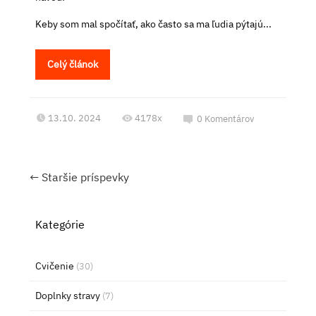
Keby som mal spočítať, ako často sa ma ľudia pýtajú...
Celý článok
13.10. 2024
4178x
0
Komentárov
←
Staršie príspevky
Kategórie
Cvičenie
(30)
Doplnky stravy
(7)