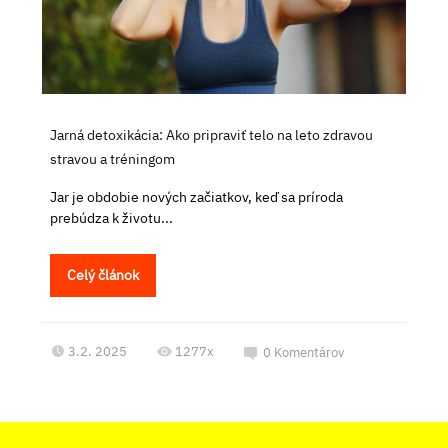
Jarná detoxikácia: Ako pripraviť telo na leto zdravou
stravou a tréningom
Jar je obdobie nových začiatkov, keď sa príroda
prebúdza k životu...
Celý článok
3.2. 2025
1277x
0
Komentárov