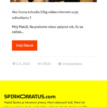
Ako Ivona schudla 15kg vďaka internetu a jej
odhodlaniu ?
Milý Matúš, Na prelome rokov uplynul rok, čo sa
začala...
Celý článok
2.4. 2021
1562x
0
Komentárov
Matúš Špirko je trénerom zmeny. Mení obéznych ľudí. Mení ich