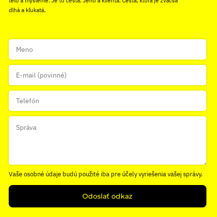
telo a myslenie. Je to cesta. Jeho a klienta. Cesta, ktorá je zväčša
dlhá a kľukatá.
Vaše osobné údaje budú použité iba pre účely vyriešenia vašej správy.
Odoslať odkaz