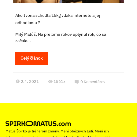
Ako Ivona schudla 15kg vďaka internetu a jej
odhodlaniu ?
Milý Matúš, Na prelome rokov uplynul rok, čo sa
začala...
Celý článok
2.4. 2021
1561x
0
Komentárov
Matúš Špirko je trénerom zmeny. Mení obéznych ľudí. Mení ich