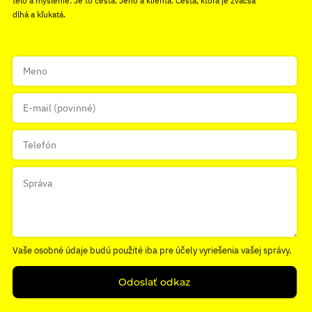
telo a myslenie. Je to cesta. Jeho a klienta. Cesta, ktorá je zväčša
dlhá a kľukatá.
Vaše osobné údaje budú použité iba pre účely vyriešenia vašej správy.
Odoslať odkaz