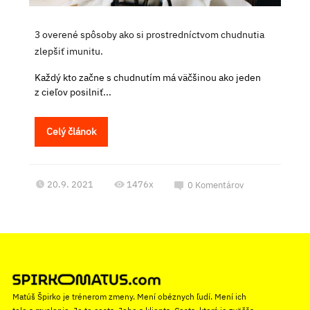
3 overené spôsoby ako si prostredníctvom chudnutia
zlepšiť imunitu.
Každý kto začne s chudnutím má väčšinou ako jeden
z cieľov posilniť...
Celý článok
20.9. 2021
1476x
0
Komentárov
Matúš Špirko je trénerom zmeny. Mení obéznych ľudí. Mení ich