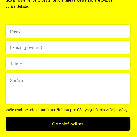
telo a myslenie. Je to cesta. Jeho a klienta. Cesta, ktorá je zväčša
dlhá a kľukatá.
Vaše osobné údaje budú použité iba pre účely vyriešenia vašej správy.
Odoslať odkaz