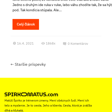
Jedno s druhým ide ruka v ruke, lebo váhu zhodíte tak, že sa hý
pod. Tak kondícia stúpala. Ale...
Celý článok
16.4. 2021
1868x
0
Komentárov
←
Staršie príspevky
Matúš Špirko je trénerom zmeny. Mení obéznych ľudí. Mení ich
telo a myslenie. Je to cesta. Jeho a klienta. Cesta, ktorá je zväčša
dlhá a kľukatá.