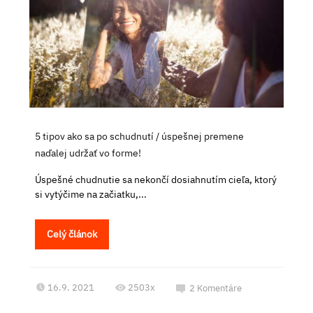
5 tipov ako sa po schudnutí / úspešnej premene
naďalej udržať vo forme!
Úspešné chudnutie sa nekončí dosiahnutím cieľa, ktorý
si vytýčime na začiatku,...
Celý článok
16.9. 2021
2503x
2
Komentáre