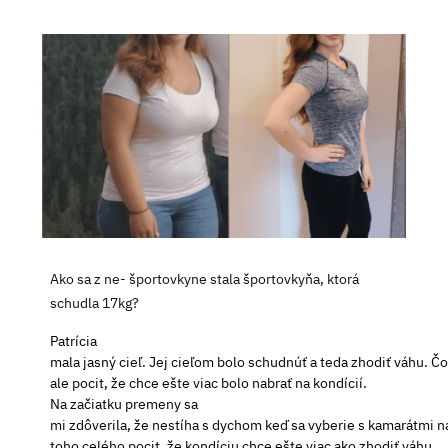
Ako sa z ne- športovkyne stala športovkyňa, ktorá
schudla 17kg?
Patrícia
mala jasný cieľ. Jej cieľom bolo schudnúť a teda zhodiť váhu. Č
ale pocit, že chce ešte viac bolo nabrať na kondícií.
Na začiatku premeny sa
mi zdôverila, že nestíha s dychom keď sa vyberie s kamarátmi n
toho celého pocit, že kondíciu chce ešte viac ako zhodiť váhu.