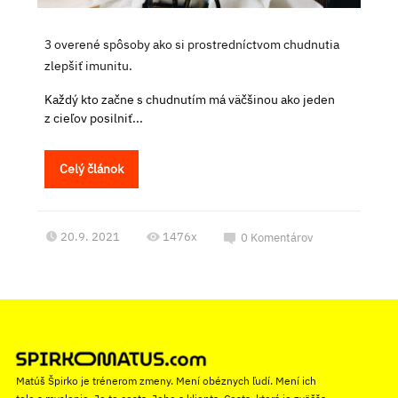
3 overené spôsoby ako si prostredníctvom chudnutia
zlepšiť imunitu.
Každý kto začne s chudnutím má väčšinou ako jeden
z cieľov posilniť...
Celý článok
20.9. 2021
1476x
0
Komentárov
Matúš Špirko je trénerom zmeny. Mení obéznych ľudí. Mení ich