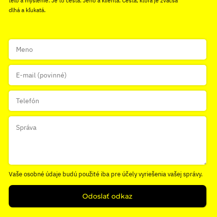
telo a myslenie. Je to cesta. Jeho a klienta. Cesta, ktorá je zväčša
dlhá a kľukatá.
Vaše osobné údaje budú použité iba pre účely vyriešenia vašej správy.
Odoslať odkaz