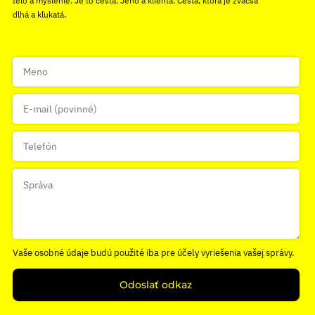
telo a myslenie. Je to cesta. Jeho a klienta. Cesta, ktorá je zväčša
dlhá a kľukatá.
Vaše osobné údaje budú použité iba pre účely vyriešenia vašej správy.
Odoslať odkaz