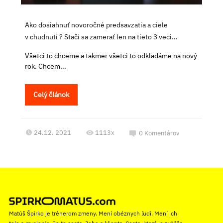
Ako dosiahnuť novoročné predsavzatia a ciele
v chudnutí ? Stačí sa zamerať len na tieto 3 veci…
Všetci to chceme a takmer všetci to odkladáme na nový
rok. Chcem...
Celý článok
24.12. 2021
1113x
0
Komentárov
Matúš Špirko je trénerom zmeny. Mení obéznych ľudí. Mení ich