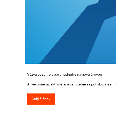
Výzva posunie vaše chudnutie na novú úroveň
Aj keď sme už aktívnejší a venujeme sa pohybu, riešime
Celý článok