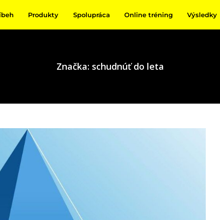
íbeh
Produkty
Spolupráca
Online tréning
Výsledky
Značka: schudnúť do leta