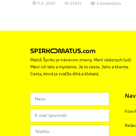
9.3. 2020
1302x
0
Komentárov
Matúš Špirko je trénerom zmeny. Mení obéznych ľudí.
Mení ich telo a myslenie. Je to cesta. Jeho a klienta.
Cesta, ktorá je zväčša dlhá a kľukatá.
Navš
Film 
Relác