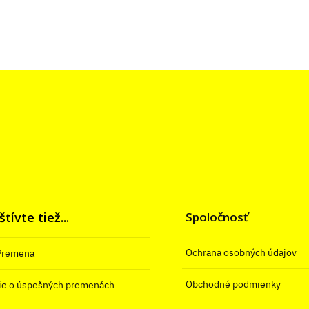
tívte tiež...
Spoločnosť
Ochrana osobných údajov
Premena
Obchodné podmienky
ie o úspešných premenách