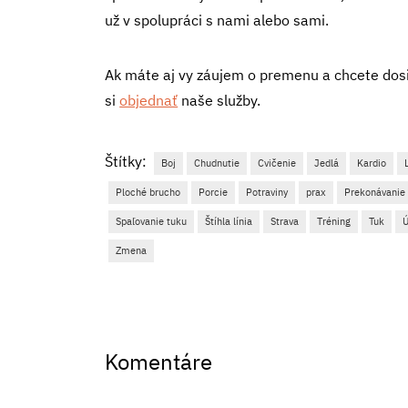
už v spolupráci s nami alebo sami.
Ak máte aj vy záujem o premenu a chcete dos
si
objednať
naše služby.
Štítky:
Boj
Chudnutie
Cvičenie
Jedlá
Kardio
Ploché brucho
Porcie
Potraviny
prax
Prekonávanie
Spaľovanie tuku
Štíhla línia
Strava
Tréning
Tuk
Zmena
Komentáre