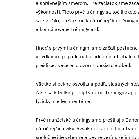
a správnejším smerom. Pre začiatok sme začal
výkonnosti. Tieto prvé tréningy sa točili okolo
sa zlepšilo, prešli sme k náročnejším tréningo
a kombinované tréningy atď.
Hneď s prvými tréningmi sme začali postupne u
v Lydkinom prípade neboli ideálne a trebalo i
prešli cez večere, olovrant, desiatu a obed.
Všetko si pekne osvojila a podľa vlastných slo
čase sa k Lydke pripojil v rámci tréningov aj j
fyzicky, nie len mentálne.
Prvé manželské tréningy sme prešli aj s Danom 
náročnejšie cviky. Avšak netrvalo dlho a Dano 
spoločne ide výborne a pevne verím, že im to 