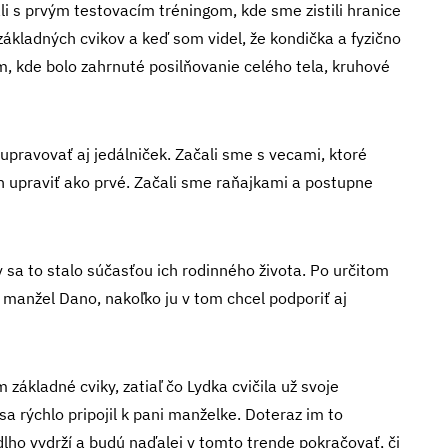
i s prvým testovacím tréningom, kde sme zistili hranice
 základných cvikov a keď som videl, že kondička a fyzično
m, kde bolo zahrnuté posilňovanie celého tela, kruhové
pravovať aj jedálniček. Začali sme s vecami, ktoré
ch upraviť ako prvé. Začali sme raňajkami a postupne
v sa to stalo súčasťou ich rodinného života. Po určitom
ej manžel Dano, nakoľko ju v tom chcel podporiť aj
základné cviky, zatiaľ čo Lydka cvičila už svoje
sa rýchlo pripojil k pani manželke. Doteraz im to
dlho vydrží a budú naďalej v tomto trende pokračovať, či