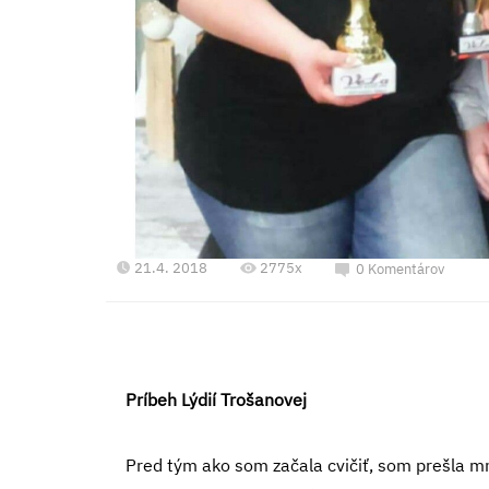
21.4. 2018
2775x
0 Komentárov
Príbeh Lýdií Trošanovej
Pred tým ako som začala cvičiť, som prešla 