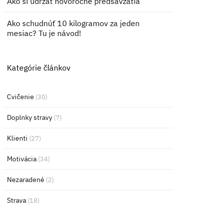
Ako si udržať novoročné predsavzatia
Ako schudnúť 10 kilogramov za jeden
mesiac? Tu je návod!
Kategórie článkov
Cvičenie
(30)
Doplnky stravy
(7)
Klienti
(27)
Motivácia
(34)
Nezaradené
(2)
Strava
(18)