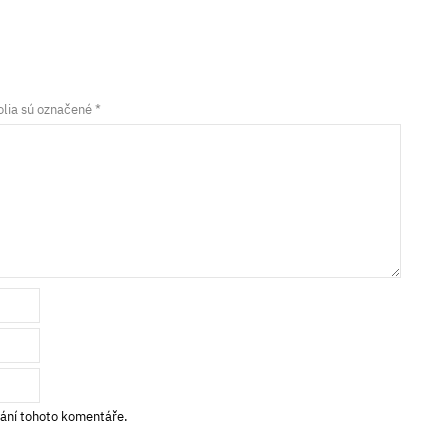
lia sú označené
*
vání tohoto komentáře.