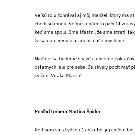
Veľkú rolu zohrával aj môj manžel, ktorý ma st
chodí so mnou. Veľmi sa nám to páči žiť zdravý
keď sme spolu. Sme šťastní, že sme stretli tak
že sa nám venuje a zmenil naše myslenie.
Naďalej sa budeme snažiť a chceme pokračovať
ostatných, ale pre seba. Je skvelý pocit mať p
cvičím. Vďaka Martin!
Pohľad trénera Martina Špirka
Keď som sa s Lydkou 1x stretol, jej cieľom b