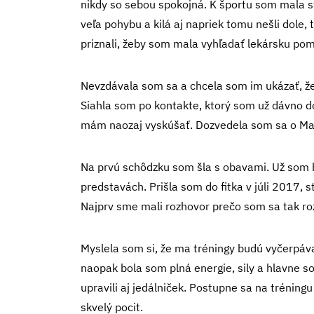
nikdy so sebou spokojná. K športu som mala stá
veľa pohybu a kilá aj napriek tomu nešli dole, t
priznali, žeby som mala vyhľadať lekársku po
Nevzdávala som sa a chcela som im ukázať, že 
Siahla som po kontakte, ktorý som už dávno do
mám naozaj vyskúšať. Dozvedela som sa o Ma
Na prvú schôdzku som šla s obavami. Už som bo
predstavách. Prišla som do fitka v júli 2017, 
Najprv sme mali rozhovor prečo som sa tak roz
Myslela som si, že ma tréningy budú vyčerpáva
naopak bola som plná energie, sily a hlavne 
upravili aj jedálniček. Postupne sa na tréningu
skvelý pocit.