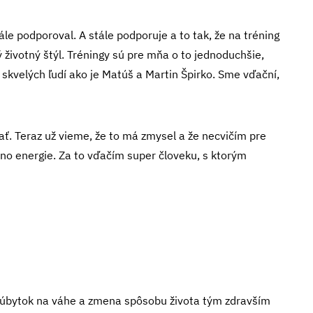
ále podporoval. A stále podporuje a to tak, že na tréning
 životný štýl. Tréningy sú pre mňa o to jednoduchšie,
 skvelých ľudí ako je Matúš a Martin Špirko. Sme vďační,
. Teraz už vieme, že to má zmysel a že necvičím pre
lno energie. Za to vďačím super človeku, s ktorým
ol úbytok na váhe a zmena spôsobu života tým zdravším