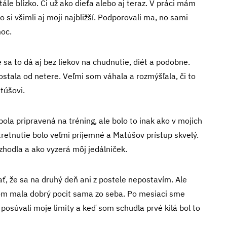
le blízko. Či už ako dieťa alebo aj teraz. V práci mám
o si všimli aj moji najbližší. Podporovali ma, no sami
moc.
sa to dá aj bez liekov na chudnutie, diét a podobne.
stala od netere. Veľmi som váhala a rozmýšľala, či to
túšovi.
la pripravená na tréning, ale bolo to inak ako v mojich
stretnutie bolo veľmi príjemné a Matúšov prístup skvelý.
hodla a ako vyzerá môj jedálniček.
ť, že sa na druhý deň ani z postele nepostavím. Ale
som mala dobrý pocit sama zo seba. Po mesiaci sme
 posúvali moje limity a keď som schudla prvé kilá bol to