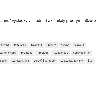
iahnuť výsledky v chudnutí ako nikdy predtým môžete
Lenivosť
Motivácia
Nadváha
Návyky
Navždy
Obezita
 samého seba
Premena
Problém
Rozhodnutie
Sebavedomie
Úspech
Zdravá strava
Zdravý životný štýl
Zhadzovanie váhy
život