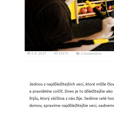
5.4. 2023
1567x
0 Komentárov
Jednou z najdôležitejších vecí, ktoré môže člo
a pravidelne cvičiť. Dnes je to dôležitejšie 
štýlu, ktorý väčšina z nás žije. Sedíme celé h
domov, spravíme najdôležitejšie veci, sadneme