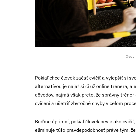
Osobn
Pokiaľ chce človek začať cvičiť a vylepšiť si s
alternatívou je najať si či už online trénera, 
dôvodov, najmä však preto, že správny tréner
cvičení a ušetriť zbytočné chyby v celom proc
Buďme úprimní, pokiaľ človek nevie ako cvičiť
eliminuje túto pravdepodobnosť práve tým, že