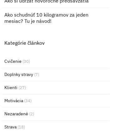
Ako si udržať novoročné predsavzatia
Ako schudnúť 10 kilogramov za jeden
mesiac? Tu je návod!
Kategórie článkov
Cvičenie
(30)
Doplnky stravy
(7)
Klienti
(27)
Motivácia
(34)
Nezaradené
(2)
Strava
(18)