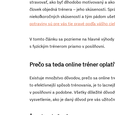
stravovať, ako byť dlhodobo motivovaný a ako 
človek objedná trénera – jeho skúsenosti. Spr
niekoľkoročných skúseností a tým pádom ušetr
potraviny sú pre vás tie pravé podľa vášho cie
V tomto článku sa pozrieme na hlavné výhody 
s fyzickým trénerom priamo v posilňovni.
Prečo sa teda online tréner oplatí
Existuje množstvo dôvodov, prečo sa online tr
to efektívnejší spôsob trénovania, je to lacn
v posilňovni a podobne. Všetky dôležité dôvody
vysvetlenie, ako je daný dôvod pre vás užitočn