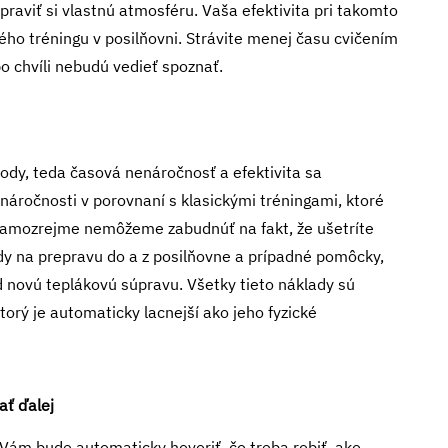
praviť si vlastnú atmosféru. Vaša efektivita pri takomto
ého tréningu v posilňovni. Strávite menej času cvičením
po chvíli nebudú vedieť spoznať.
vody, teda časová nenáročnosť a efektivita sa
enáročnosti v porovnaní s klasickými tréningami, ktoré
o samozrejme nemôžeme zabudnúť na fakt, že ušetríte
y na prepravu do a z posilňovne a prípadné pomôcky,
d novú teplákovú súpravu. Všetky tieto náklady sú
torý je automaticky lacnejší ako jeho fyzické
ať ďalej
 Vám bude automaticky hovoriť, čo treba robiť, ako