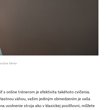
online tréner
ť s online trénerom je efektivita takéhoto cvičenia.
s vlastnou váhou, vašim jediným obmedzením je vaša
na uvolnenie stroja ako v klasickej posilňovni, môžete