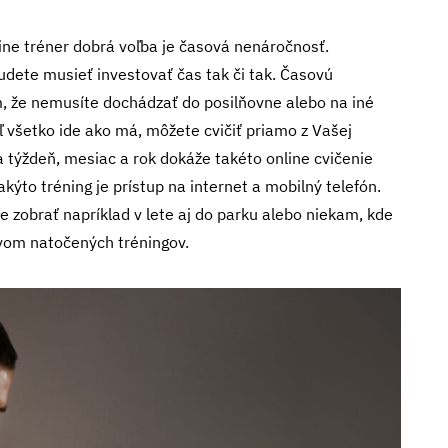
ine tréner dobrá voľba je časová nenáročnosť.
dete musieť investovať čas tak či tak. Časovú
om, že nemusíte dochádzať do posilňovne alebo na iné
aľ všetko ide ako má, môžete cvičiť priamo z Vašej
a týždeň, mesiac a rok dokáže takéto online cvičenie
kýto tréning je prístup na internet a mobilný telefón.
 zobrať napríklad v lete aj do parku alebo niekam, kde
hívom natočených tréningov.