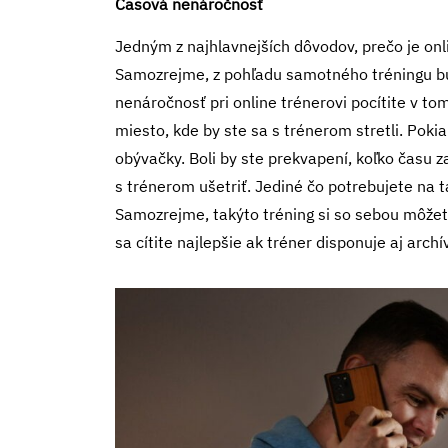
Časová nenáročnosť
Jedným z najhlavnejších dôvodov, prečo je onl
Samozrejme, z pohľadu samotného tréningu bu
nenáročnosť pri online trénerovi pocítite v t
miesto, kde by ste sa s trénerom stretli. Poki
obývačky. Boli by ste prekvapení, koľko času z
s trénerom ušetriť. Jediné čo potrebujete na ta
Samozrejme, takýto tréning si so sebou môžete
sa cítite najlepšie ak tréner disponuje aj arc