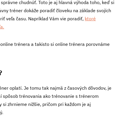
správne chudnúť. Toto je aj hlavná výhoda toho, keď si
ávny tréner dokáže poradiť človeku na základe svojích
iť veľa času. Napríklad Vám vie poradiť,
ktoré
ľa.
online trénera a takisto si online trénera porovnáme
?
éner oplatí. Je tomu tak najmä z časových dôvodov, je
ejší spôsob trénovania ako trénovanie s trénerom
 si zhrnieme nižšie, pričom pri každom je aj
ý.