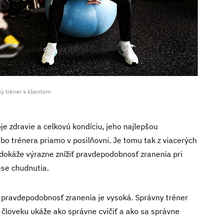
ý tréner s klientom
voje zdravie a celkovú kondíciu, jeho najlepšou
alebo trénera priamo v posilňovni. Je tomu tak z viacerých
 dokáže výrazne znížiť pravdepodobnosť zranenia pri
ese chudnutia.
, pravdepodobnosť zranenia je vysoká. Správny tréner
 človeku ukáže ako správne cvičiť a ako sa správne