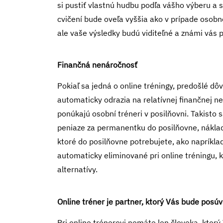
si pustiť vlastnú hudbu podľa vášho výberu a s
cvičení bude oveľa vyššia ako v prípade osobn
ale vaše výsledky budú viditeľné a známi vás 
Finančná nenáročnosť
Pokiaľ sa jedná o online tréningy, predošlé dô
automaticky odrazia na relatívnej finančnej n
ponúkajú osobní tréneri v posilňovni. Takist
peniaze za permanentku do posilňovne, náklad
ktoré do posilňovne potrebujete, ako napríkla
automaticky eliminované pri online tréningu, k
alternatívy.
Online tréner je partner, ktorý Vás bude posúv
Pri online trénerovi nemáte len človeka, ktorý