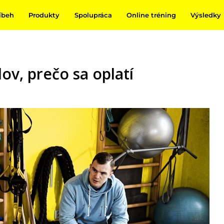
íbeh
Produkty
Spolupráca
Online tréning
Výsledky
ov, prečo sa oplatí